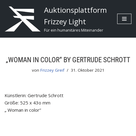
Auktionsplattform
Zum
Frizzey Light
Inhalt
Für ein humanitäres Miteinander
„WOMAN IN COLOR“ BY GERTRUDE SCHROTT
von
Frizzey Greif
31. Oktober 2021
Künstlerin: Gertrude Schrott
Größe: 525 x 43o mm
„ Woman in color“