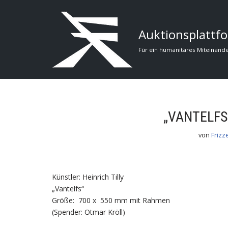
Zum
Auktionsplattfo
Inhalt
Für ein humanitäres Miteinand
„VANTELFS“
von
Frizz
Künstler: Heinrich Tilly
„Vantelfs“
Größe: 700 x 550 mm mit Rahmen
(Spender: Otmar Kröll)