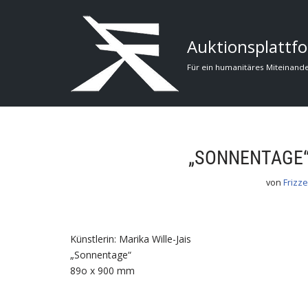
Zum
Auktionsplattfo
Inhalt
Für ein humanitäres Miteinand
„SONNENTAGE“
von
Frizze
Künstlerin: Marika Wille-Jais
„Sonnentage“
89o x 900 mm