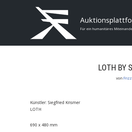
Zum
Auktionsplattfo
Inhalt
Für ein humanitäres Miteinand
LOTH BY 
von
Frizz
Künstler: Siegfried Krismer
LOTH
690 x 480 mm