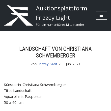
Auktionsplattform
Zum
Frizzey Light
Inhalt
Für ein humanitäres Miteinander
LANDSCHAFT VON CHRISTIANA
SCHWEMBERGER
von
Frizzey Greif
5. Juni 2021
Künstlerin: Christiana Schwemberger
Titel: Landschaft
Aquarell mit Paspertur
50 x 40 cm