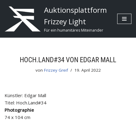
Auktionsplattform
Zum
Frizzey Light
Inhalt
Für ein humanitäres Miteinander
HOCH.LAND#34 VON EDGAR MALL
von
Frizzey Greif
19. April 2022
Künstler: Edgar Mall
Titel: Hoch.Land#34
Photographie
74 x 104 cm