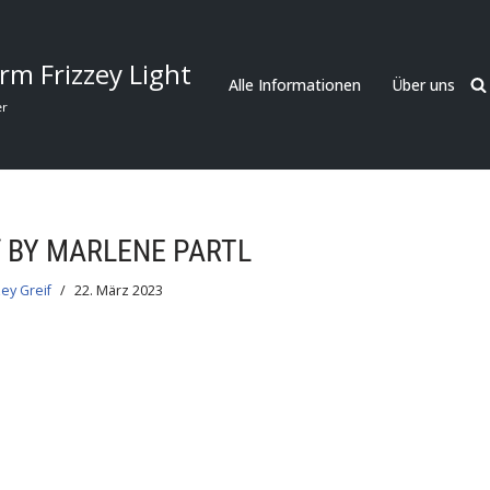
rm Frizzey Light
Alle Informationen
Über uns
er
“ BY MARLENE PARTL
zey Greif
22. März 2023