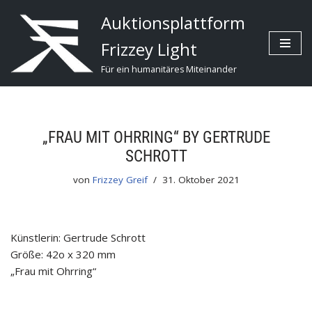
Auktionsplattform
Zum
Frizzey Light
Inhalt
Für ein humanitäres Miteinander
„FRAU MIT OHRRING“ BY GERTRUDE
SCHROTT
von
Frizzey Greif
31. Oktober 2021
Künstlerin: Gertrude Schrott
Größe: 42o x 320 mm
„Frau mit Ohrring“