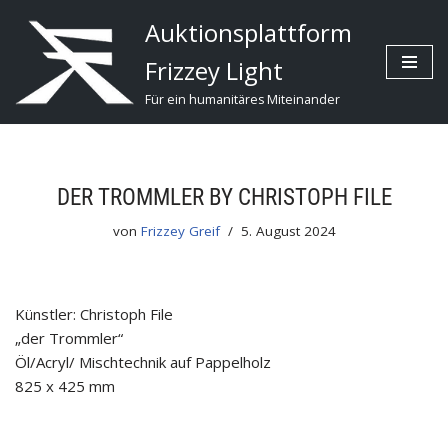
Auktionsplattform
Zum
Frizzey Light
Inhalt
Für ein humanitäres Miteinander
DER TROMMLER BY CHRISTOPH FILE
von
Frizzey Greif
5. August 2024
Künstler: Christoph File
„der Trommler“
Öl/Acryl/ Mischtechnik auf Pappelholz
825 x 425 mm