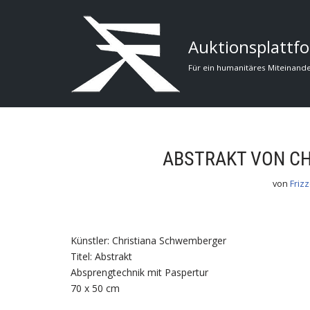
Zum
Auktionsplattfo
Inhalt
Für ein humanitäres Miteinand
ABSTRAKT VON C
von
Frizz
Künstler: Christiana Schwemberger
Titel: Abstrakt
Absprengtechnik mit Paspertur
70 x 50 cm