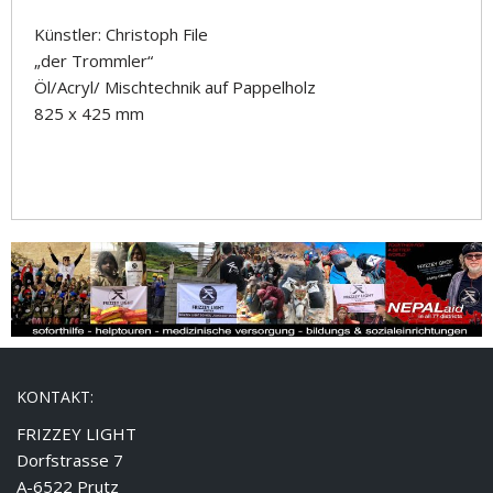
Künstler: Christoph File
„der Trommler“
Öl/Acryl/ Mischtechnik auf Pappelholz
825 x 425 mm
KONTAKT:
FRIZZEY LIGHT
Dorfstrasse 7
A-6522 Prutz