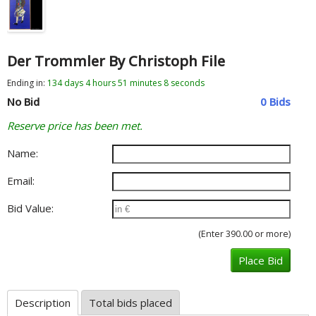
Der Trommler By Christoph File
Ending in:
134
days
4
hours
51
minutes
8
seconds
No Bid
0 Bids
Reserve price has been met.
Name:
Email:
Bid Value:
(Enter 390.00 or more)
Description
Total bids placed