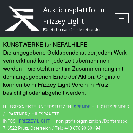
Auktionsplattform
Zum
Frizzey Light
Inhalt
Für ein humanitäres Miteinander
KUNSTWERKE für NEPALHILFE
Die angegebene Geldspende ist bei jedem Werk
vermerkt und kann jederzeit übernommen
werden – sie steht nicht im Zusammenhang mit
dem angegebenen Ende der Aktion. Originale
können beim Frizzey Light Verein in Prutz
besichtigt oder abgeholt werden.
HILFSPROJEKTE UNTERSTÜTZEN
SPENDE
– LICHTSPENDER
/ PARTNER / HILFSPAKETE:
INFOS:
FRIZZEY LIGHT
– non profit organization /Dorfstrasse
7, 6522 Prutz, Österreich / Tel.: +43 676 90 60 494